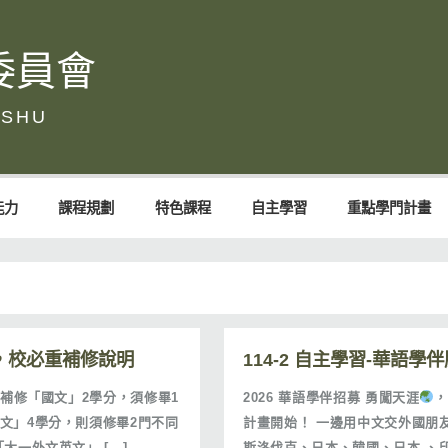
委員會
能力
課程規劃
特色課程
自主學習
重點學門計畫
，校必重補修說明
114-2 自主學習-華語
重補修「國文」2學分，須修畢1
2026 華語學伴招募 勇闖天涯
，
文」4學分，則須修畢2門不同
計畫開始！ 一邊用中文交外國朋
大一外文英文」 […]
斯洛伐克、日本、韓國、日本 、印