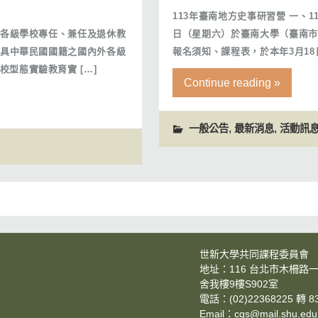
113年臺南地方史事研習營 一、1
立各級學校專任、兼任及退休教
日（星期六）於臺南大學（臺南市
：具中華民國國籍之國內外各級
報名須知、課程表，於本年3月18
型態實驗教育實 […]
Continue reading »
,
,
一般公告
最新消息
活動訊
世新大學共同課程委員會
地址：116 台北市木柵路一
舍我樓9樓S902室
電話：(02)22368225 轉 8
Email：cgs@mail.shu.edu