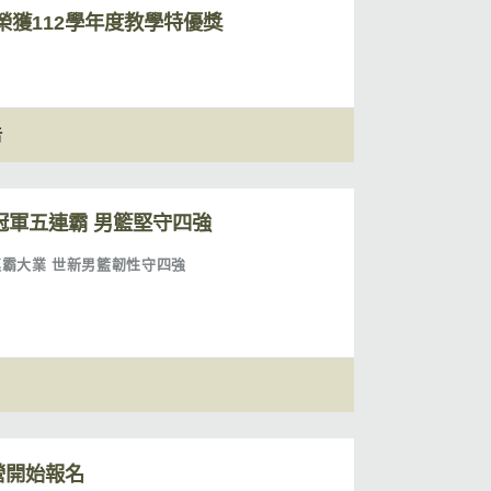
獲112學年度教學特優獎
告
籃冠軍五連霸 男籃堅守四強
連霸大業 世新男籃韌性守四強
營開始報名