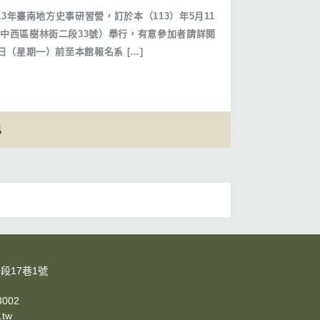
13年臺南地方史事研習營，訂於本（113）年5月11
中西區樹林街二段33號）舉行，有意參加者請詳閱
日（星期一）前至本館報名系 […]
息
段17巷1號
3002
.tw